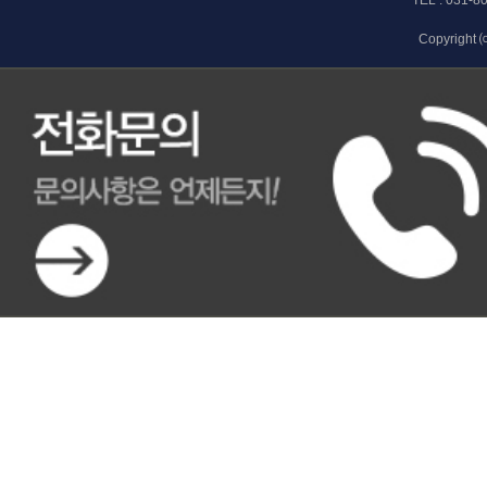
TEL :
031-8
Copyright