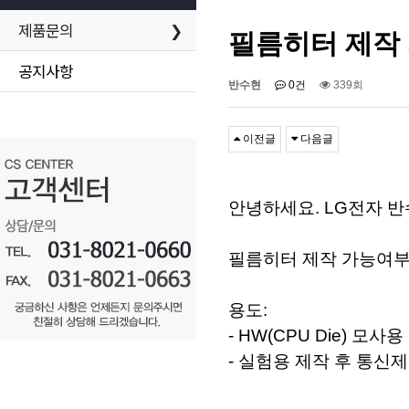
제품문의
❯
필름히터 제작 
공지사항
반수현
0건
339회
이전글
다음글
안녕하세요. LG전자 
필름히터 제작 가능여부
용도:
- HW(CPU Die) 모사
- 실험용 제작 후 통신제품(